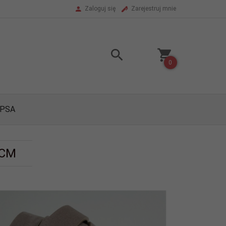
Zaloguj się
Zarejestruj mnie
0
 PSA
 CM